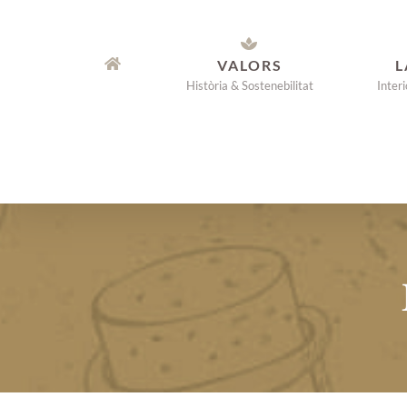
Saltar
al
VALORS
L
contenido
Història & Sostenebilitat
Inter