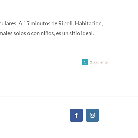
culares. A 15’minutos de Ripoll. Habitacion,
ales solos o con niños, es un sitio ideal.
Navegaci
Página
1
2
Siguiente
Página
de
las
reseñas
del
sitio