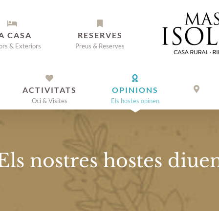
A CASA
RESERVES
iors & Exteriors
Preus & Reserves
ACTIVITATS
OPINIONS
Oci & Visites
Els hostes opinen
Els nostres hostes diue