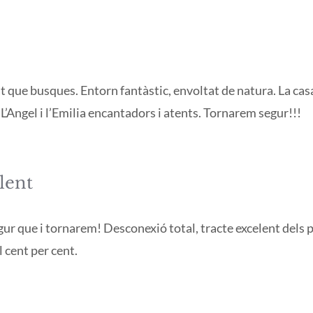
at que busques. Entorn fantàstic, envoltat de natura. La casa
 L’Angel i l’Emilia encantadors i atents. Tornarem segur!!!
lent
gur que i tornarem! Desconexió total, tracte excelent dels 
 cent per cent.