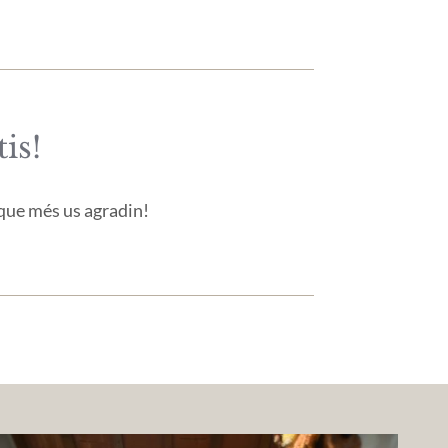
is!
 que més us agradin!