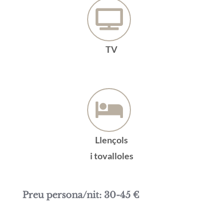
TV
Llençols
i tovalloles
Preu persona/nit: 30-45 €