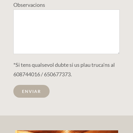
Observacions
*Si tens qualsevol dubte si us plau truca'ns al
608744016 / 650677373.