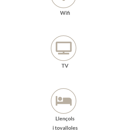
Wifi
TV
Llençols
i tovalloles